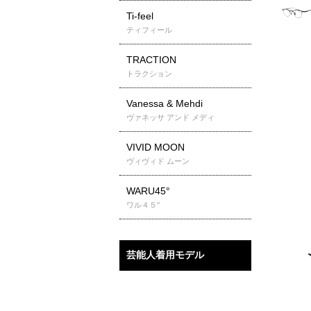
Ti-feel
ティフィール
TRACTION
トラクション
Vanessa & Mehdi
ヴァネッサ アンド メディ
VIVID MOON
ヴィヴィド ムーン
WARU45°
ワル４５°
芸能人着用モデル