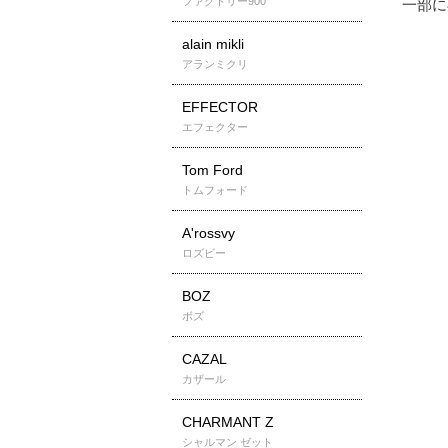
ファクトリー900
alain mikli
アランミクリ
EFFECTOR
エフェクター
Tom Ford
トムフォード
A'rossvy
ロズビー
BOZ
ボズ
CAZAL
カザール
CHARMANT Z
シャルマン ゼット