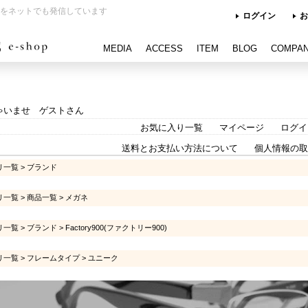
をネットでも発信しています
ログイン
お
MEDIA
ACCESS
ITEM
BLOG
COMPA
ゃいませ ゲストさん
お気に入り一覧
マイページ
ログイ
送料とお支払い方法について
個人情報の取
リ一覧
>
ブランド
リ一覧
>
商品一覧
>
メガネ
リ一覧
>
ブランド
>
Factory900(ファクトリー900)
リ一覧
>
フレームタイプ
>
ユニーク