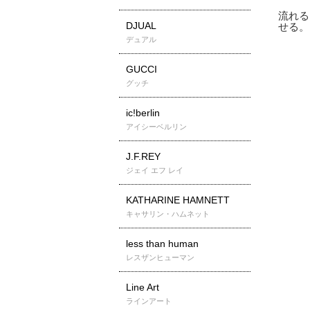
DJUAL
デュアル
GUCCI
グッチ
ic!berlin
アイシーベルリン
J.F.REY
ジェイ エフ レイ
KATHARINE HAMNETT
キャサリン・ハムネット
less than human
レスザンヒューマン
Line Art
ラインアート