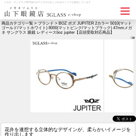
メガネ、サングラス専門店の山下メガネがおしゃれをネットでも発信しています
商品カテゴリ一覧 >
ブランド
> BOZ ボズ JUPITER 2カラー 5010(マット
ゴールド/マットホワイト) 8000(マットピンク/マットブラック) 47mmメガ
ネ サングラス 眼鏡 レディースboz jupiter【店頭受取対応商品】
ログイン
お買いものカゴ
お問い合わせ
検眼予約
メディア情報
MEDIA
アクセス
ACCESS
おすすめアイテム
ITEM
花弁を連想する立体的なデザインが、柔らかいイメージを
作り出します