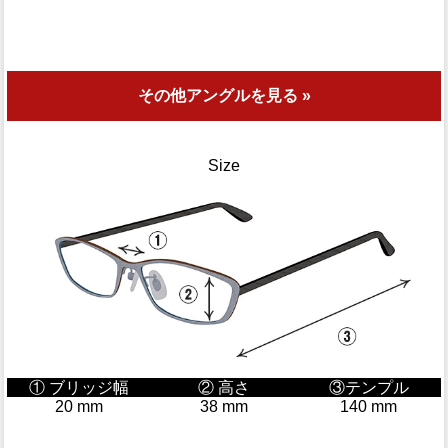
その他アングルを見る »
Size
① ブリッジ幅
② 高さ
③テンプル
20 mm
38 mm
140 mm