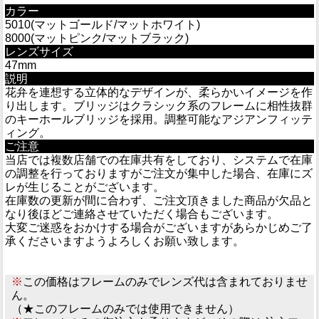
カラー
5010(マットゴールド/マットホワイト)
8000(マットピンク/マットブラック)
レンズサイズ
47mm
説明
花弁を連想する立体的なデザインが、柔らかいイメージを作
り出します。ブリッジはクラシック系のフレームに相性抜群
のキーホールブリッジを採用。調整可能なアジアンフィッテ
ィング。
ご注意
当店では複数店舗での在庫共有をしており、システムで在庫
の調整を行っておりますがご注文が集中した場合、在庫にズ
レが生じることがございます。
在庫数の更新が間に合わず、ご注文頂きました商品が欠品と
なり後ほどご連絡させていただく場合もございます。
大変ご迷惑をおかけする場合がございますがあらかじめご了
承くださいますようよろしくお願い致します。
※
この価格はフレームのみでレンズ代は含まれておりませ
ん。
（★このフレームのみでは使用できません）