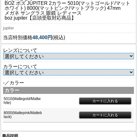
ブログ
BOZ ボズ JUPITER 2カラー 5010(マットゴールド/マット
ホワイト) 8000(マットピンク/マットブラック) 47mm
BLOG
メガネ サングラス 眼鏡 レディース
boz jupiter【店頭受取対応商品】
会社概要
jupiter
COMPANY
当店特別価格
48,400円
(税込)
インフォメーション
レンズについて
INFORMATION
カラーについて
-／カラー
カラー
5010(Mattegold/Mattw
hite)
8000(Mattepink/Matteb
lack)
商品説明