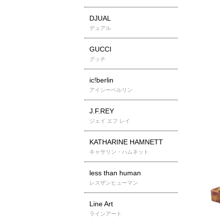
DJUAL
デュアル
GUCCI
グッチ
ic!berlin
アイシーベルリン
J.F.REY
ジェイ エフ レイ
KATHARINE HAMNETT
キャサリン・ハムネット
less than human
レスザンヒューマン
Line Art
ラインアート