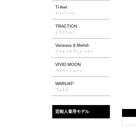
Ti-feel
ティフィール
TRACTION
トラクション
Vanessa & Mehdi
ヴァネッサ アンド メディ
VIVID MOON
ヴィヴィド ムーン
WARU45°
ワル４５°
芸能人着用モデル