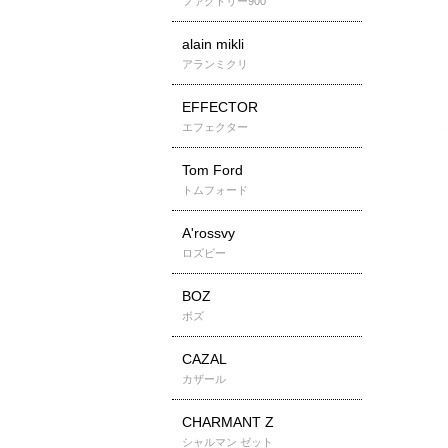
ファクトリー900
alain mikli
アランミクリ
EFFECTOR
エフェクター
Tom Ford
トムフォード
A'rossvy
ロズビー
BOZ
ボズ
CAZAL
カザール
CHARMANT Z
シャルマン ゼット