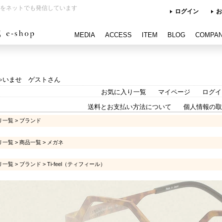
をネットでも発信しています
ログイン
お
MEDIA
ACCESS
ITEM
BLOG
COMPA
ゃいませ ゲストさん
お気に入り一覧
マイページ
ログイ
送料とお支払い方法について
個人情報の取
リ一覧
>
ブランド
リ一覧
>
商品一覧
>
メガネ
リ一覧
>
ブランド
>
Ti-feel（ティフィール）