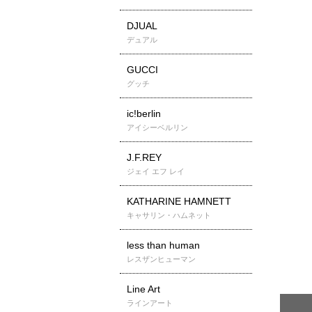
DJUAL
デュアル
GUCCI
グッチ
ic!berlin
アイシーベルリン
J.F.REY
ジェイ エフ レイ
KATHARINE HAMNETT
キャサリン・ハムネット
less than human
レスザンヒューマン
Line Art
ラインアート