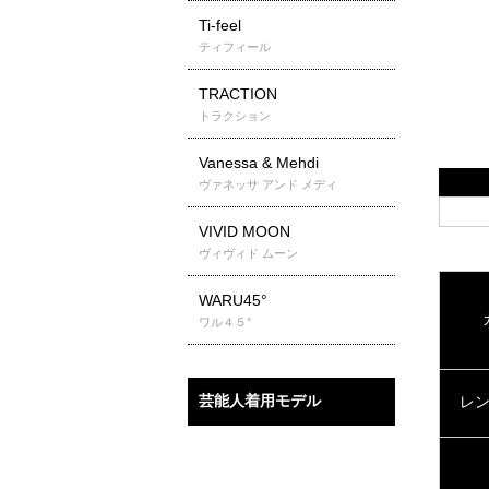
Ti-feel
ティフィール
TRACTION
トラクション
Vanessa & Mehdi
ヴァネッサ アンド メディ
VIVID MOON
ヴィヴィド ムーン
WARU45°
ワル４５°
芸能人着用モデル