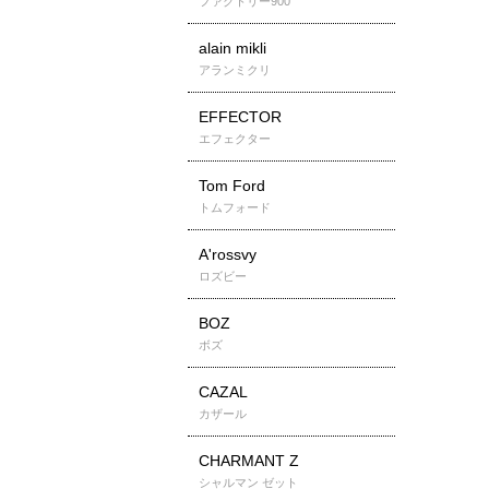
ファクトリー900
alain mikli
アランミクリ
EFFECTOR
エフェクター
Tom Ford
トムフォード
A'rossvy
ロズビー
BOZ
ボズ
CAZAL
カザール
CHARMANT Z
シャルマン ゼット