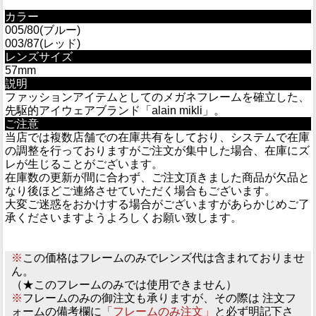
カラー
005/80(ブルー)
003/87(レッド)
レンズサイズ
57mm
説明
ファッションアイテムとしてのメガネフレームを確立した、
先駆的アイウェアブランド「alain mikli」。
ご注意
当店では複数店舗での在庫共有をしており、システムで在庫
の調整を行っておりますがご注文が集中した場合、在庫にズ
レが生じることがございます。
在庫数の更新が間に合わず、ご注文頂きました商品が欠品と
なり後ほどご連絡させていただく場合もございます。
大変ご迷惑をおかけする場合がございますがあらかじめご了
承くださいますようよろしくお願い致します。
※
この価格はフレームのみでレンズ代は含まれておりませ
ん。
（★このフレームのみでは使用できません）
※
フレームのみの御注文も承りますが、その際は 注文フ
ォームの備考欄に
「フレームのみ注文」
と必ず明記下さ