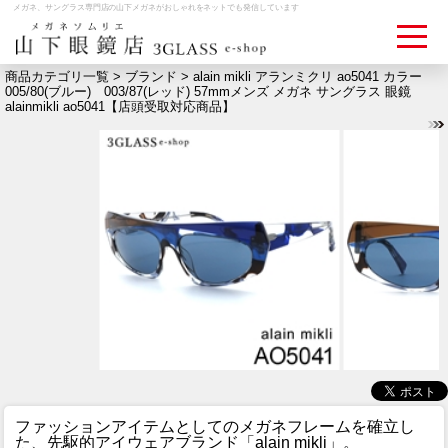
メガネ、サングラス専門店の山下メガネがおしゃれをネットでも発信しています
商品カテゴリ一覧 >
ブランド
> alain mikli アランミクリ ao5041 カラー
005/80(ブルー) 003/87(レッド) 57mmメンズ メガネ サングラス 眼鏡
alainmikli ao5041【店頭受取対応商品】
ログイン
お買いものカゴ
お問い合わせ
検眼予約
メディア情報
MEDIA
アクセス
ACCESS
おすすめアイテム
ITEM
ファッションアイテムとしてのメガネフレームを確立し
た、先駆的アイウェアブランド「alain mikli」。