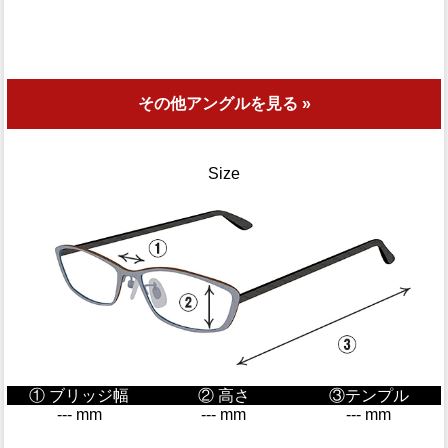
その他アングルを見る »
Size
① ブリッジ幅
② 高さ
③テンプル
--- mm
--- mm
--- mm