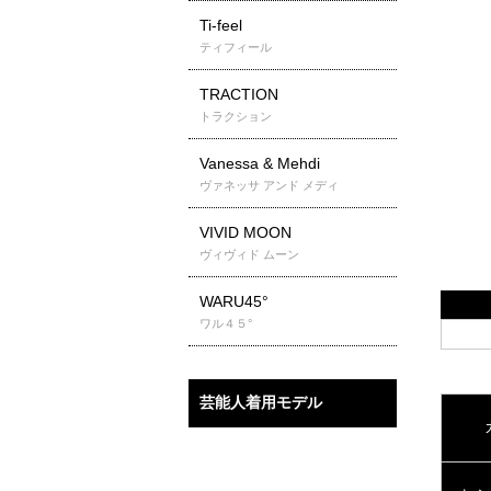
Ti-feel
ティフィール
TRACTION
トラクション
Vanessa & Mehdi
ヴァネッサ アンド メディ
VIVID MOON
ヴィヴィド ムーン
WARU45°
ワル４５°
芸能人着用モデル