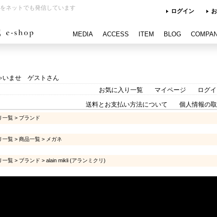
をネットでも発信しています
ログイン
お
MEDIA
ACCESS
ITEM
BLOG
COMPA
ゃいませ ゲストさん
お気に入り一覧
マイページ
ログイ
送料とお支払い方法について
個人情報の取
リ一覧
>
ブランド
リ一覧
>
商品一覧
>
メガネ
リ一覧
>
ブランド
>
alain mikli (アランミクリ)