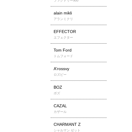
ファクトリー900
alain mikli
アランミクリ
EFFECTOR
エフェクター
Tom Ford
トムフォード
A'rossvy
ロズビー
BOZ
ボズ
CAZAL
カザール
CHARMANT Z
シャルマン ゼット