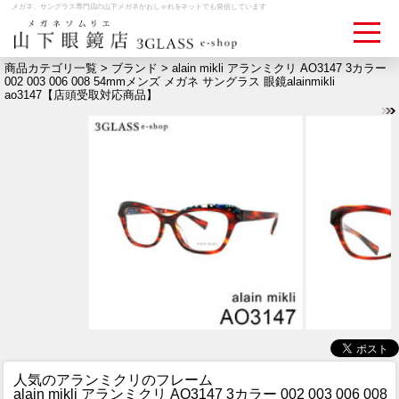
メガネ、サングラス専門店の山下メガネがおしゃれをネットでも発信しています
商品カテゴリ一覧 >
ブランド
> alain mikli アランミクリ AO3147 3カラー
002 003 006 008 54mmメンズ メガネ サングラス 眼鏡alainmikli
ao3147【店頭受取対応商品】
ログイン
お買いものカゴ
お問い合わせ
検眼予約
メディア情報
MEDIA
アクセス
ACCESS
おすすめアイテム
ITEM
人気のアランミクリのフレーム
alain mikli アランミクリ AO3147 3カラー 002 003 006 008