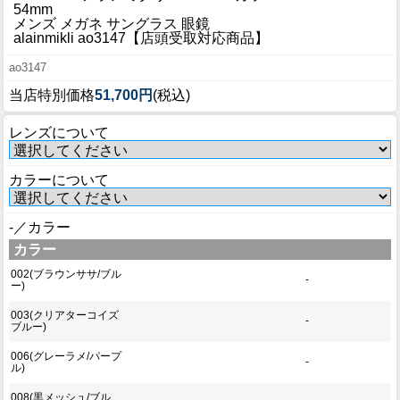
ブログ
54mm
メンズ メガネ サングラス 眼鏡
BLOG
alainmikli ao3147【店頭受取対応商品】
ao3147
会社概要
当店特別価格
51,700円
(税込)
COMPANY
レンズについて
インフォメーション
INFORMATION
カラーについて
-／カラー
カラー
002(ブラウンササ/ブル
-
ー)
003(クリアターコイズ
-
ブルー)
006(グレーラメ/パープ
-
ル)
008(黒メッシュ/ブル