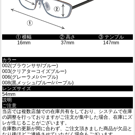
① 横幅
② 高さ
③ テンプル
16mm
37mm
147mm
カラー
002(ブラウンササ/ブルー)
003(クリアターコイズブルー)
006(グレーラメ/パープル)
008(黒メッシュ/ブルー/パープル)
レンズサイズ
54mm
説明
ご注意
当店では複数店舗での在庫共有をしており、システムで在庫
の調整を行っておりますがご注文が集中した場合、在庫にズ
レが生じることがございます。
在庫数の更新が間に合わず、ご注文頂きました商品が欠品と
なり後ほどご連絡させていただく場合もございます。