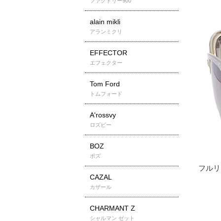
ファクトリー900
alain mikli
アランミクリ
EFFECTOR
エフェクター
Tom Ford
トムフォード
A'rossvy
ロズビー
BOZ
ボズ
CAZAL
カザール
CHARMANT Z
シャルマン ゼット