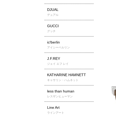
DJUAL
デュアル
GUCCI
グッチ
ic!berlin
アイシーベルリン
J.F.REY
ジェイ エフ レイ
KATHARINE HAMNETT
キャサリン・ハムネット
less than human
レスザンヒューマン
Line Art
ラインアート