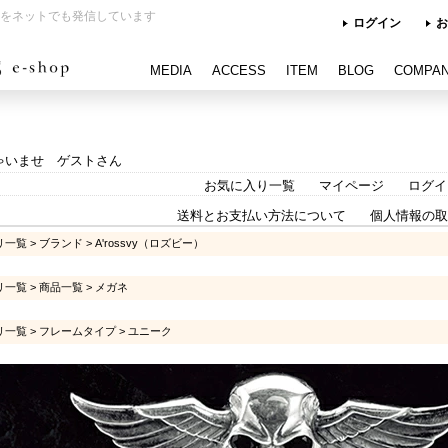
をネットでも発信しています
ログイン
お
MEDIA
ACCESS
ITEM
BLOG
COMPA
ゃいませ ゲストさん
お気に入り一覧
マイページ
ログイ
送料とお支払い方法について
個人情報の取
リ一覧
>
ブランド
>
A'rossvy（ロズビー）
リ一覧
>
商品一覧
>
メガネ
リ一覧
>
フレームタイプ
>
ユニーク