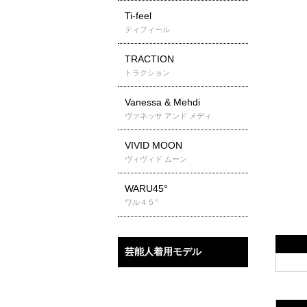
Ti-feel
ティフィール
TRACTION
トラクション
Vanessa & Mehdi
ヴァネッサ アンド メディ
VIVID MOON
ヴィヴィド ムーン
WARU45°
ワル４５°
芸能人着用モデル