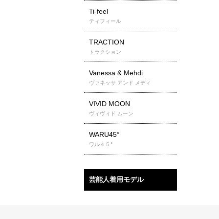
Ti-feel
ティフィール
TRACTION
トラクション
Vanessa & Mehdi
ヴァネッサ アンド メディ
VIVID MOON
ヴィヴィド ムーン
WARU45°
ワル４５°
芸能人着用モデル