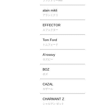
ファクトリー900
alain mikli
アランミクリ
EFFECTOR
エフェクター
Tom Ford
トムフォード
A'rossvy
ロズビー
BOZ
ボズ
CAZAL
カザール
CHARMANT Z
シャルマン ゼット