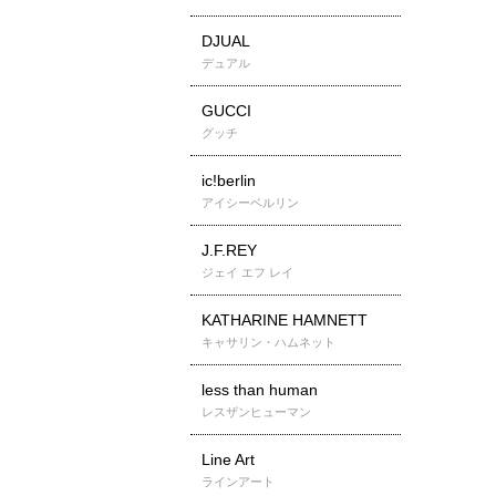
DJUAL
デュアル
GUCCI
グッチ
ic!berlin
アイシーベルリン
J.F.REY
ジェイ エフ レイ
KATHARINE HAMNETT
キャサリン・ハムネット
less than human
レスザンヒューマン
Line Art
ラインアート