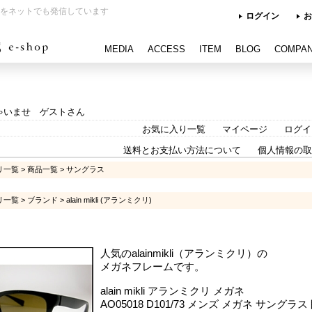
をネットでも発信しています
ログイン
お
MEDIA
ACCESS
ITEM
BLOG
COMPA
ゃいませ ゲストさん
お気に入り一覧
マイページ
ログイ
送料とお支払い方法について
個人情報の取
リ一覧
>
商品一覧
>
サングラス
リ一覧
>
ブランド
>
alain mikli (アランミクリ)
人気のalainmikli（アランミクリ）の
メガネフレームです。
alain mikli アランミクリ メガネ
AO05018 D101/73 メンズ メガネ サ