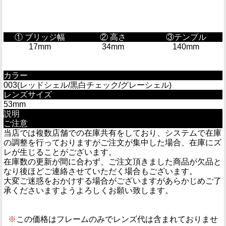
① ブリッジ幅
② 高さ
③テンプル
17mm
34mm
140mm
カラー
003(レッドシェル/黒白チェック/グレーシェル)
レンズサイズ
53mm
説明
ご注意
当店では複数店舗での在庫共有をしており、システムで在庫
の調整を行っておりますがご注文が集中した場合、在庫にズ
レが生じることがございます。
在庫数の更新が間に合わず、ご注文頂きました商品が欠品と
なり後ほどご連絡させていただく場合もございます。
大変ご迷惑をおかけする場合がございますがあらかじめご了
承くださいますようよろしくお願い致します。
※
この価格はフレームのみでレンズ代は含まれておりませ