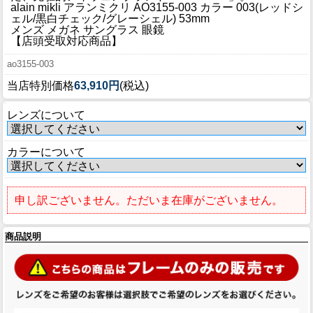
ブログ
alain mikli アランミクリ AO3155-003 カラー 003(レッドシ
ェル/黒白チェック/グレーシェル) 53mm
BLOG
メンズ メガネ サングラス 眼鏡
【店頭受取対応商品】
会社概要
ao3155-003
COMPANY
当店特別価格
63,910円
(税込)
インフォメーション
レンズについて
INFORMATION
カラーについて
申し訳ございません。ただいま在庫がございません。
商品説明