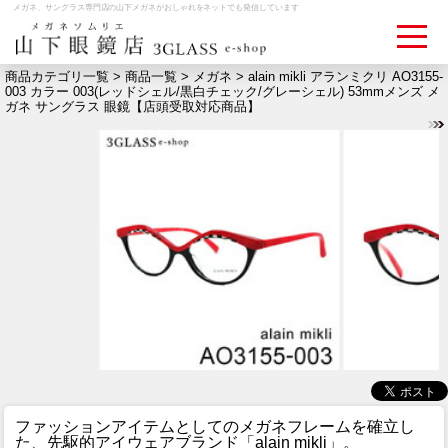
メガネ、サングラス専門店の山下メガネがおしゃれをネットでも発信しています
商品カテゴリ一覧 >
商品一覧
>
メガネ
> alain mikli アランミクリ AO3155-
003 カラー 003(レッドシェル/黒白チェック/グレーシェル) 53mmメンズ メ
ガネ サングラス 眼鏡【店頭受取対応商品】
ログイン
お買いものカゴ
お問い合わせ
検眼予約
メディア情報
MEDIA
アクセス
ACCESS
おすすめアイテム
ITEM
ファッションアイテムとしてのメガネフレームを確立し
た、先駆的アイウェアブランド「alain mikli」。