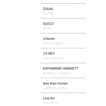
DJUAL
デュアル
GUCCI
グッチ
ic!berlin
アイシーベルリン
J.F.REY
ジェイ エフ レイ
KATHARINE HAMNETT
キャサリン・ハムネット
less than human
レスザンヒューマン
Line Art
ラインアート