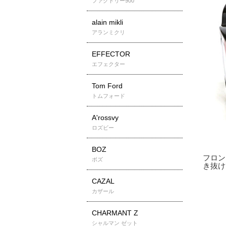
ファクトリー900
alain mikli
アランミクリ
EFFECTOR
エフェクター
Tom Ford
トムフォード
A'rossvy
ロズビー
BOZ
ボズ
CAZAL
カザール
CHARMANT Z
シャルマン ゼット