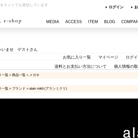
をネットでも発信しています
ログイン
お
MEDIA
ACCESS
ITEM
BLOG
COMPA
ゃいませ ゲストさん
お気に入り一覧
マイページ
ログイ
送料とお支払い方法について
個人情報の取
リ一覧
>
商品一覧
>
メガネ
リ一覧
>
ブランド
>
alain mikli (アランミクリ)