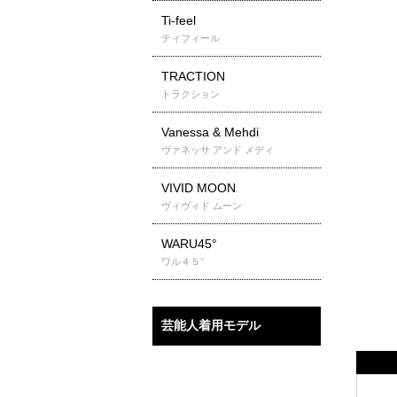
Ti-feel
ティフィール
TRACTION
トラクション
Vanessa & Mehdi
ヴァネッサ アンド メディ
VIVID MOON
ヴィヴィド ムーン
WARU45°
ワル４５°
芸能人着用モデル