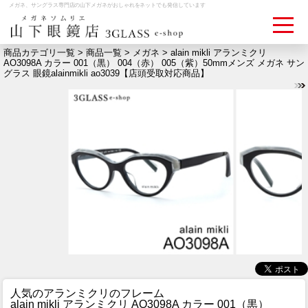
メガネ、サングラス専門店の山下メガネがおしゃれをネットでも発信しています
商品カテゴリ一覧 >
商品一覧
>
メガネ
> alain mikli アランミクリ
AO3098A カラー 001（黒） 004（赤） 005（紫）50mmメンズ メガネ サン
グラス 眼鏡alainmikli ao3039【店頭受取対応商品】
ログイン
お買いものカゴ
お問い合わせ
検眼予約
メディア情報
MEDIA
アクセス
ACCESS
おすすめアイテム
ITEM
人気のアランミクリのフレーム
alain mikli アランミクリ AO3098A カラー 001（黒）