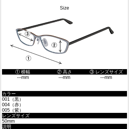
Size
① 横幅
② 高さ
③ レンズサイズ
---mm
---mm
---mm
カラー
001（黒）
004（赤）
005（紫）
レンズサイズ
50mm
説明