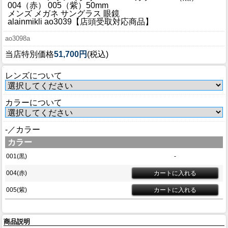
ブログ
004（赤） 005（紫）50mm
メンズ メガネ サングラス 眼鏡
BLOG
alainmikli ao3039【店頭受取対応商品】
ao3098a
会社概要
当店特別価格
51,700円
(税込)
COMPANY
レンズについて
インフォメーション
INFORMATION
カラーについて
-／カラー
カラー
001(黒)
-
004(赤)
005(紫)
商品説明