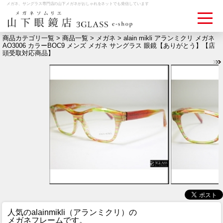
メガネ、サングラス専門店の山下メガネがおしゃれをネットでも発信しています
商品カテゴリ一覧 >
商品一覧
>
メガネ
> alain mikli アランミクリ メガネ
AO3006 カラーBOC9 メンズ メガネ サングラス 眼鏡【ありがとう】【店
頭受取対応商品】
ログイン
お買いものカゴ
お問い合わせ
検眼予約
メディア情報
MEDIA
アクセス
ACCESS
おすすめアイテム
ITEM
人気のalainmikli（アランミクリ）の
メガネフレームです。