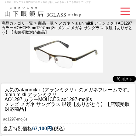
メガネ、サングラス専門店の山下メガネがおしゃれをネットでも発信しています
商品カテゴリ一覧 >
商品一覧
>
メガネ
> alain mikli アランミクリAO1297
カラーMOHCES ao1297-moj8s メンズ メガネ サングラス 眼鏡【ありがと
う】【店頭受取対応商品】
ログイン
お買いものカゴ
お問い合わせ
検眼予約
メディア情報
MEDIA
人気のalainmikli（アランミクリ）のメガネフレームです。
alain mikli アランミクリ
アクセス
AO1297 カラーMOHCES ao1297-moj8s
ACCESS
メンズ メガネ サングラス 眼鏡【ありがとう】【店頭受取
対応商品】
おすすめアイテム
ao1297-moj8s
ITEM
当店特別価格
67,100円
(税込)