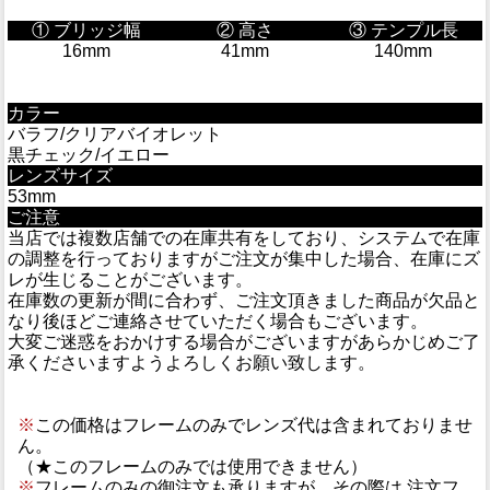
① ブリッジ幅
② 高さ
③ テンプル長
16mm
41mm
140mm
カラー
バラフ/クリアバイオレット
黒チェック/イエロー
レンズサイズ
53mm
ご注意
当店では複数店舗での在庫共有をしており、システムで在庫
の調整を行っておりますがご注文が集中した場合、在庫にズ
レが生じることがございます。
在庫数の更新が間に合わず、ご注文頂きました商品が欠品と
なり後ほどご連絡させていただく場合もございます。
大変ご迷惑をおかけする場合がございますがあらかじめご了
承くださいますようよろしくお願い致します。
※
この価格はフレームのみでレンズ代は含まれておりませ
ん。
（★このフレームのみでは使用できません）
※
フレームのみの御注文も承りますが、その際は 注文フ