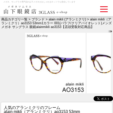
メガネ、サングラス専門店の山下メガネがおしゃれをネットでも発信しています
商品カテゴリ一覧 >
ブランド
>
alain mikli (アランミクリ)
> alain mikli（ア
ランミクリ）ao3153 53mm1カラー 001(バラフ/クリアバイオレット)メンズ
メガネ サングラス 眼鏡alainmikli ao3153【店頭受取対応商品】
ログイン
お買いものカゴ
お問い合わせ
検眼予約
メディア情報
MEDIA
アクセス
ACCESS
おすすめアイテム
ITEM
人気のアランミクリのフレーム
alain mikli（アランミクリ）ao3153 53mm