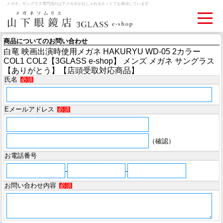
メガネ、サングラス専門店の山下メガネがおしゃれをネットでも発信しています
商品についてのお問い合わせ
白竜 映画出演時使用メガネ HAKURYU WD-05 2カラー
ログイン
お買いものカゴ
COL1 COL2【3GLASS e-shop】 メンズ メガネ サングラス
【ありがとう】【店頭受取対応商品】
氏名
必須
お問い合わせ
検眼予約
Eメールアドレス
必須
メディア情報
MEDIA
（確認）
アクセス
お電話番号
ACCESS
-
-
お問い合わせ内容
必須
おすすめアイテム
ITEM