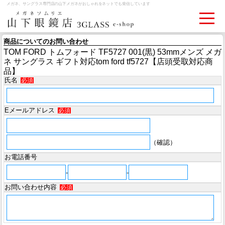
メガネ、サングラス専門店の山下メガネがおしゃれをネットでも発信しています
商品についてのお問い合わせ
TOM FORD トムフォード TF5727 001(黒) 53mmメンズ メガ
ログイン
お買いものカゴ
ネ サングラス ギフト対応tom ford tf5727【店頭受取対応商
品】
氏名
必須
お問い合わせ
検眼予約
Eメールアドレス
必須
メディア情報
MEDIA
（確認）
アクセス
お電話番号
ACCESS
-
-
お問い合わせ内容
必須
おすすめアイテム
ITEM