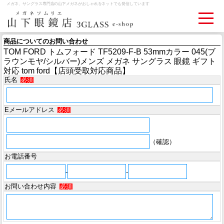
メガネ、サングラス専門店の山下メガネがおしゃれをネットでも発信しています
商品についてのお問い合わせ
TOM FORD トムフォード TF5209-F-B 53mmカラー 045(ブ
ログイン
お買いものカゴ
ラウンモヤ/シルバー)メンズ メガネ サングラス 眼鏡 ギフト
対応 tom ford【店頭受取対応商品】
氏名
必須
お問い合わせ
検眼予約
Eメールアドレス
必須
メディア情報
MEDIA
（確認）
アクセス
お電話番号
ACCESS
-
-
お問い合わせ内容
必須
おすすめアイテム
ITEM