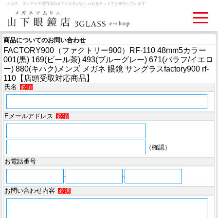
メガネ、サングラス専門店の山下メガネがおしゃれをネットでも発信しています
商品についてのお問い合わせ
FACTORY900（ファクトリー900）RF-110 48mm5カラー
ログイン
お買いものカゴ
001(黒) 169(ビール茶) 493(ブルーグレー) 671(バラフ/イエロ
ー) 880(キハク)メンズ メガネ 眼鏡 サングラスfactory900 rf-
110【店頭受取対応商品】
お問い合わせ
検眼予約
氏名
必須
Eメールアドレス
メディア情報
必須
MEDIA
（確認）
アクセス
お電話番号
ACCESS
-
-
おすすめアイテム
お問い合わせ内容
必須
ITEM