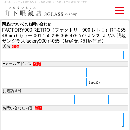
メガネ、サングラス専門店の山下メガネがおしゃれをネットでも発信しています
商品についてのお問い合わせ
FACTORY900 RETRO（ファクトリー900 レトロ）RF-055
ログイン
お買いものカゴ
48mm 6カラー 001 156 299 369 478 577メンズ メガネ 眼鏡
サングラスfactory900 rf-055【店頭受取対応商品】
氏名
必須
お問い合わせ
検眼予約
Eメールアドレス
必須
メディア情報
MEDIA
（確認）
アクセス
お電話番号
ACCESS
-
-
お問い合わせ内容
必須
おすすめアイテム
ITEM