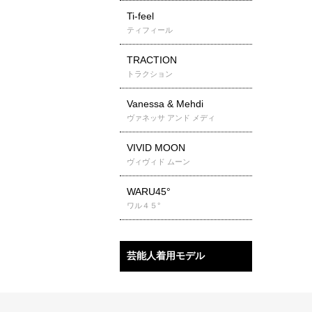
Ti-feel
ティフィール
TRACTION
トラクション
Vanessa & Mehdi
ヴァネッサ アンド メディ
VIVID MOON
ヴィヴィド ムーン
WARU45°
ワル４５°
芸能人着用モデル