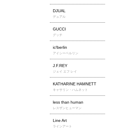
DJUAL
デュアル
GUCCI
グッチ
ic!berlin
アイシーベルリン
J.F.REY
ジェイ エフ レイ
KATHARINE HAMNETT
キャサリン・ハムネット
less than human
レスザンヒューマン
Line Art
ラインアート