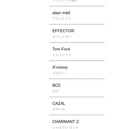
ファクトリー900
alain mikli
アランミクリ
EFFECTOR
エフェクター
Tom Ford
トムフォード
A'rossvy
ロズビー
BOZ
ボズ
CAZAL
カザール
CHARMANT Z
シャルマン ゼット