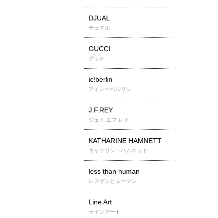
DJUAL
デュアル
GUCCI
グッチ
ic!berlin
アイシーベルリン
J.F.REY
ジェイ エフ レイ
KATHARINE HAMNETT
キャサリン・ハムネット
less than human
レスザンヒューマン
Line Art
ラインアート