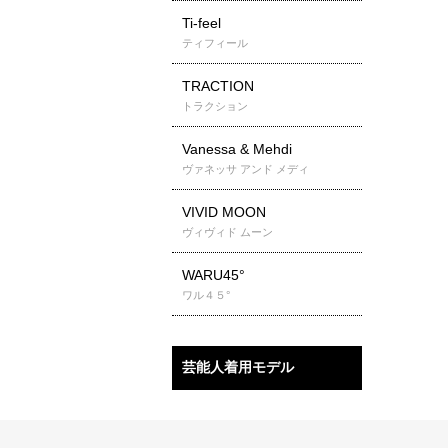
Ti-feel
ティフィール
TRACTION
トラクション
Vanessa & Mehdi
ヴァネッサ アンド メディ
VIVID MOON
ヴィヴィド ムーン
WARU45°
ワル４５°
芸能人着用モデル