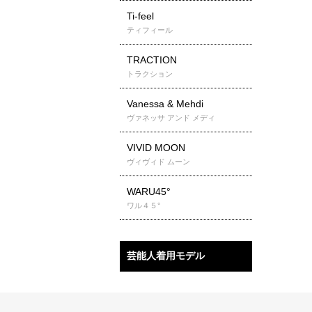
Ti-feel
ティフィール
TRACTION
トラクション
Vanessa & Mehdi
ヴァネッサ アンド メディ
VIVID MOON
ヴィヴィド ムーン
WARU45°
ワル４５°
芸能人着用モデル