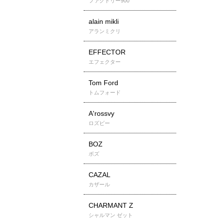
ファクトリー900
alain mikli
アランミクリ
EFFECTOR
エフェクター
Tom Ford
トムフォード
A'rossvy
ロズビー
BOZ
ボズ
CAZAL
カザール
CHARMANT Z
シャルマン ゼット