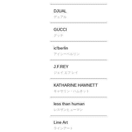
DJUAL
デュアル
GUCCI
グッチ
ic!berlin
アイシーベルリン
J.F.REY
ジェイ エフ レイ
KATHARINE HAMNETT
キャサリン・ハムネット
less than human
レスザンヒューマン
Line Art
ラインアート