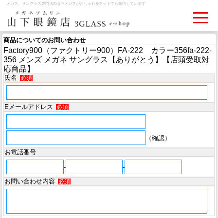
メガネ、サングラス専門店の山下メガネがおしゃれをネットでも発信しています
商品についてのお問い合わせ
Factory900（ファクトリー900）FA-222 カラー356fa-222-
ログイン
お買いものカゴ
356 メンズ メガネ サングラス【ありがとう】【店頭受取対
応商品】
氏名
必須
お問い合わせ
検眼予約
Eメールアドレス
必須
メディア情報
MEDIA
（確認）
アクセス
お電話番号
ACCESS
-
-
お問い合わせ内容
必須
おすすめアイテム
ITEM