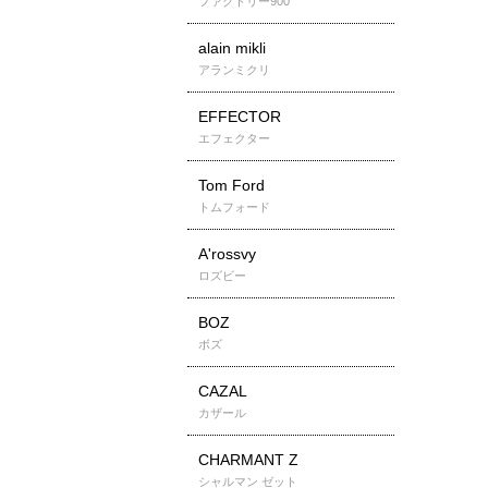
ファクトリー900
alain mikli
アランミクリ
EFFECTOR
エフェクター
Tom Ford
トムフォード
A'rossvy
ロズビー
BOZ
ボズ
CAZAL
カザール
CHARMANT Z
シャルマン ゼット