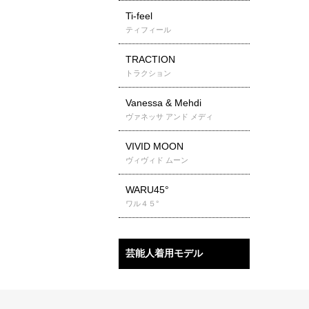
Ti-feel
ティフィール
TRACTION
トラクション
Vanessa & Mehdi
ヴァネッサ アンド メディ
VIVID MOON
ヴィヴィド ムーン
WARU45°
ワル４５°
芸能人着用モデル