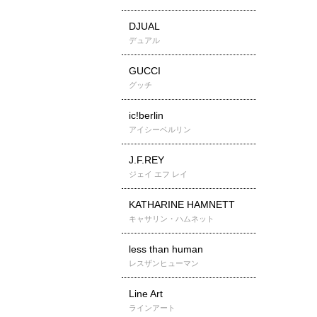
DJUAL
デュアル
GUCCI
グッチ
ic!berlin
アイシーベルリン
J.F.REY
ジェイ エフ レイ
KATHARINE HAMNETT
キャサリン・ハムネット
less than human
レスザンヒューマン
Line Art
ラインアート