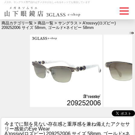
メガネ、サングラス専門店の山下メガネがおしゃれをネットでも発信しています
商品カテゴリ一覧 >
商品一覧
>
サングラス
> A'rossvy(ロズビー)
209252006 サイズ 58mm, ゴールド×ネイビー 58mm
ログイン
お買いものカゴ
お問い合わせ
検眼予約
メディア情報
MEDIA
アクセス
ACCESS
おすすめアイテム
今までに類を見ない存在感と重厚感を兼ね備えたアクセサ
ITEM
リー感覚のEye Wear
A'rossvy(ロズビー) 209252006 サイズ 58mm, ゴールド×ネ