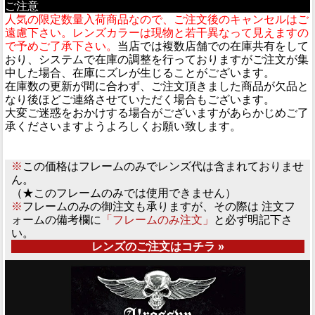
ご注意
人気の限定数量入荷商品なので、ご注文後のキャンセルはご
遠慮下さい。レンズカラーは現物と若干異なって見えますの
で予めご了承下さい。
当店では複数店舗での在庫共有をして
おり、システムで在庫の調整を行っておりますがご注文が集
中した場合、在庫にズレが生じることがございます。
在庫数の更新が間に合わず、ご注文頂きました商品が欠品と
なり後ほどご連絡させていただく場合もございます。
大変ご迷惑をおかけする場合がございますがあらかじめご了
承くださいますようよろしくお願い致します。
※
この価格はフレームのみでレンズ代は含まれておりませ
ん。
（★このフレームのみでは使用できません）
※
フレームのみの御注文も承りますが、その際は 注文フ
ォームの備考欄に
「フレームのみ注文」
と必ず明記下さ
い。
レンズのご注文はコチラ »