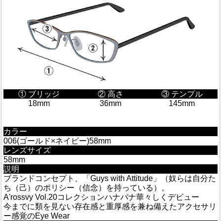
① ブリッジ
② 高さ
③ テンプル
18mm
36mm
145mm
カラー
006(ゴールド×ネイビー)58mm
レンズサイズ
58mm
説明
ブランドコンセプト、「Guys with Attitude」（奴らは自分た
ち（己）のポリシー（信念）を持っている）。
A'rossvy Vol.20コレクションハナバナ華々しくデビュー
今までに類を見ない存在感と重厚感を兼ね備えたアクセサリ
ー感覚のEye Wear