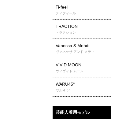
Ti-feel
ティフィール
TRACTION
トラクション
Vanessa & Mehdi
ヴァネッサ アンド メディ
VIVID MOON
ヴィヴィド ムーン
WARU45°
ワル４５°
芸能人着用モデル