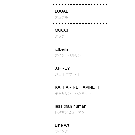
DJUAL
デュアル
GUCCI
グッチ
ic!berlin
アイシーベルリン
J.F.REY
ジェイ エフ レイ
KATHARINE HAMNETT
キャサリン・ハムネット
less than human
レスザンヒューマン
Line Art
ラインアート