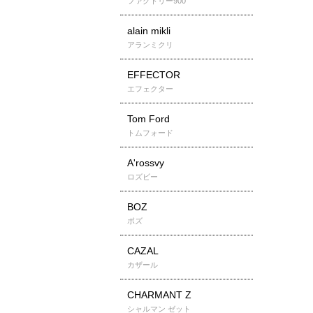
ファクトリー900
alain mikli
アランミクリ
EFFECTOR
エフェクター
Tom Ford
トムフォード
A'rossvy
ロズビー
BOZ
ボズ
CAZAL
カザール
CHARMANT Z
シャルマン ゼット