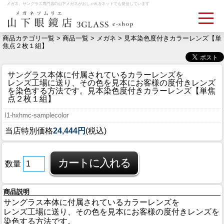
メガネ、サングラス専門店の山下メガネがおしゃれをネットでも発信しています
商品カテゴリ一覧 >
商品一覧
>
メガネ
> 見本染色度付きカラーレンズ【単
焦点２枚１組】
ログイン
お買いものカゴ
サングラス本体に付属されているカラーレンズを
レンズ工場に送り、その色を見本にお客様の度付きレンズ
お問い合わせ
検眼予約
を染色する方法です。
見本染色度付きカラーレンズ【単焦
点２枚１組】
l1-hxhmc-samplecolor
メディア情報
当店特別価格
24,444円
(税込)
MEDIA
アクセス
数量
ACCESS
商品説明
おすすめアイテム
サングラス本体に付属されているカラーレンズを
ITEM
レンズ工場に送り、その色を見本にお客様の度付きレンズを
染色する方法です。