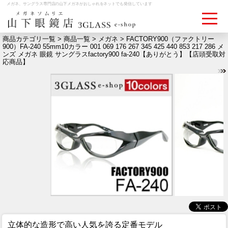
メガネ、サングラス専門店の山下メガネがおしゃれをネットでも発信しています
商品カテゴリ一覧 >
商品一覧
>
メガネ
> FACTORY900（ファクトリー
900）FA-240 55mm10カラー 001 069 176 267 345 425 440 853 217 286 メ
ンズ メガネ 眼鏡 サングラスfactory900 fa-240【ありがとう】【店頭受取対
ログイン
お買いものカゴ
応商品】
お問い合わせ
検眼予約
メディア情報
MEDIA
アクセス
ACCESS
おすすめアイテム
ITEM
立体的な造形で高い人気を誇る定番モデル