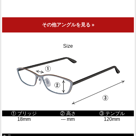
その他アングルを見る »
Size
① ブリッジ
② 高さ
③ テンプル
18mm
--- mm
120mm