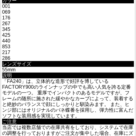
カラー
001
069
176
267
345
425
440
853
217
286
レンズサイズ
55mm
説明
「FA240」は、立体的な造形で好評を博している
FACTORY900のラインナップの中でも高い人気を誇る定番
モデルの一つ。 重厚でインパクトのあるモデルですが、フ
レームの随所に施された緩やかなカーブによって、装着する
と絶妙のバランスで顔にしっかりと馴染みます。 また、ヒ
ンジ部にはオリジナルのバネ蝶番を採用し、弾力性に富んだ
ソフトな装用感を実現しています。
ご注意
当店では複数店舗での在庫共有をしており、システムで在庫
の調整を行っておりますがご注文が集中した場合、在庫にズ