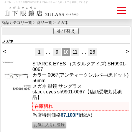
メガネ、サングラス専門店の山下メガネがおしゃれをネットでも発信しています
商品カテゴリ一覧 >
商品一覧
> メガネ
並び替え
ログイン
お買いものカゴ
メガネ
お問い合わせ
検眼予約
<
>
1
…
9
10
11
…
26
STARCK EYES （スタルクアイズ) SH9901-
0067
メディア情報
カラー 0067(アンティークシルバ―/黒ドット)
MEDIA
56mm
メガネ 眼鏡 サングラス
starck eyes sh9901-0067【店頭受取対応商
アクセス
品】
ACCESS
在庫切れ
おすすめアイテム
当店特別価格
67,100円
(税込)
ITEM