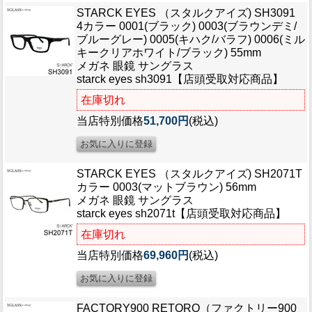
ブログ
STARCK EYES （スタルクアイズ) SH3091
BLOG
4カラー 0001(ブラック) 0003(ブラウンデミ/
ブルーグレー) 0005(キハク/バラフ) 0006(ミル
キークリアホワイト/ブラック) 55mm
会社概要
メガネ 眼鏡 サングラス
COMPANY
starck eyes sh3091【店頭受取対応商品】
在庫切れ
インフォメーション
当店特別価格
51,700円
(税込)
INFORMATION
STARCK EYES （スタルクアイズ) SH2071T
カラー 0003(マットブラウン) 56mm
メガネ 眼鏡 サングラス
starck eyes sh2071t【店頭受取対応商品】
在庫切れ
当店特別価格
69,960円
(税込)
FACTORY900 RETORO（ファクトリー900