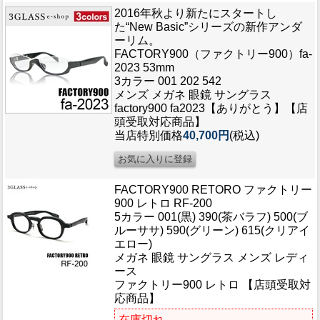
ブログ
2016年秋より新たにスタートし
BLOG
た“New Basic”シリーズの新作アンダ
ーリム。
FACTORY900（ファクトリー900）fa-
会社概要
2023 53mm
COMPANY
3カラー 001 202 542
メンズ メガネ 眼鏡 サングラス
factory900 fa2023【ありがとう】【店
インフォメーション
頭受取対応商品】
INFORMATION
当店特別価格
40,700円
(税込)
FACTORY900 RETORO ファクトリー
900 レトロ RF-200
5カラー 001(黒) 390(茶バラフ) 500(ブ
ルーササ) 590(グリーン) 615(クリアイ
エロー)
メガネ 眼鏡 サングラス メンズ レディ
ース
ファクトリー900 レトロ 【店頭受取対
応商品】
在庫切れ