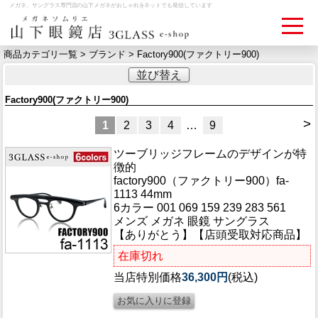
メガネ、サングラス専門店の山下メガネがおしゃれをネットでも発信しています
商品カテゴリ一覧 >
ブランド
> Factory900(ファクトリー900)
並び替え
ログイン
お買いものカゴ
Factory900(ファクトリー900)
お問い合わせ
検眼予約
>
1
2
3
4
…
9
ツーブリッジフレームのデザインが特
徴的
メディア情報
factory900（ファクトリー900）fa-
MEDIA
1113 44mm
6カラー 001 069 159 239 283 561
メンズ メガネ 眼鏡 サングラス
アクセス
【ありがとう】【店頭受取対応商品】
ACCESS
在庫切れ
おすすめアイテム
当店特別価格
36,300円
(税込)
ITEM